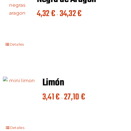
Rango
4,32
€
34,32
€
-
de
precios:
desde
4,32 €
Detalles
hasta
34,32 €
Limón
Rango
3,41
€
27,10
€
-
de
precios:
desde
3,41 €
Detalles