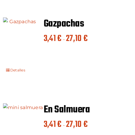
Gazpachas
Rango
3,41
€
27,10
€
-
de
precios:
desde
3,41 €
Detalles
hasta
27,10 €
En Salmuera
Rango
3,41
€
27,10
€
-
de