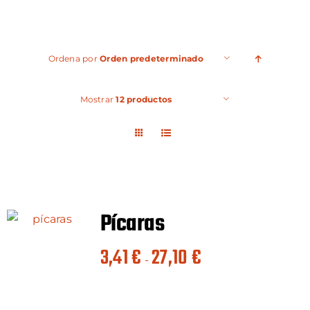
Ordena por
Orden predeterminado
Mostrar
12 productos
Pícaras
Rango
3,41
€
27,10
€
-
de
precios:
desde