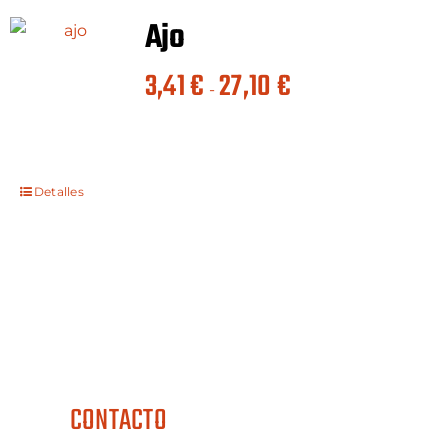
Ajo
Rango
3,41
€
27,10
€
-
de
precios:
desde
3,41 €
Detalles
hasta
27,10 €
CONTACTO