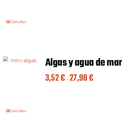
precios:
desde
3,41 €
Detalles
hasta
27,10 €
Algas y agua de mar
Rango
3,52
€
27,98
€
-
de
precios:
desde
3,52 €
Detalles
hasta
27,98 €