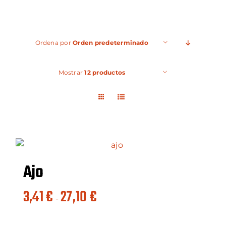
Ordena por
Orden predeterminado
Mostrar
12 productos
Ajo
Rango
3,41
€
27,10
€
-
de
precios: