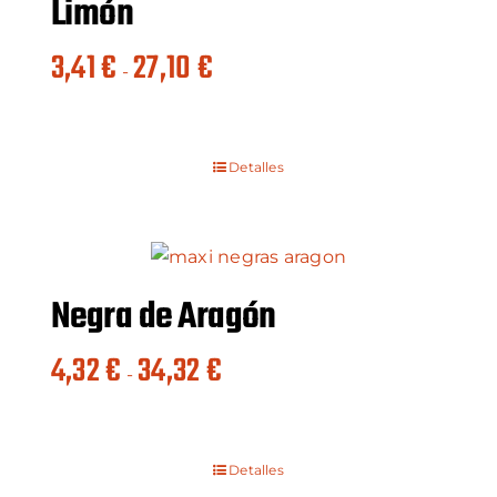
Limón
Rango
3,41
€
27,10
€
-
de
precios:
desde
Detalles
3,41 €
hasta
27,10 €
Negra de Aragón
Rango
4,32
€
34,32
€
-
de
precios:
desde
Detalles
4,32 €