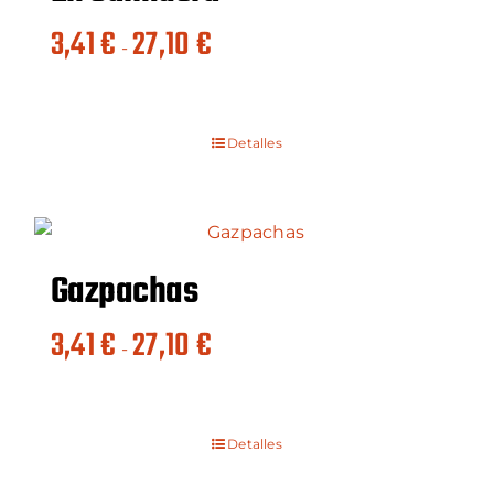
Rango
3,41
€
27,10
€
-
de
precios:
desde
Detalles
3,41 €
hasta
27,10 €
Gazpachas
Rango
3,41
€
27,10
€
-
de
precios:
desde
Detalles
3,41 €
hasta