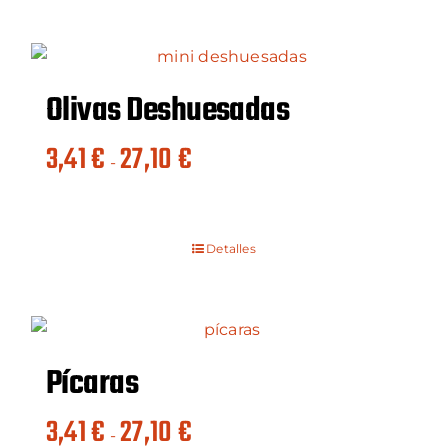
hasta
34,32 €
Olivas Deshuesadas
Rango
3,41
€
27,10
€
-
de
precios:
desde
Detalles
3,41 €
hasta
27,10 €
Pícaras
Rango
3,41
€
27,10
€
-
de