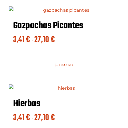
27,10 €
Gazpachas Picantes
Rango
3,41
€
27,10
€
-
de
precios:
desde
Detalles
3,41 €
hasta
27,10 €
Hierbas
Rango
3,41
€
27,10
€
-
de