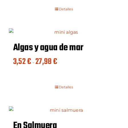
desde
Detalles
3,41 €
hasta
27,10 €
Algas y agua de mar
Rango
3,52
€
27,98
€
-
de
precios:
desde
Detalles
3,52 €
hasta
27,98 €
En Salmuera