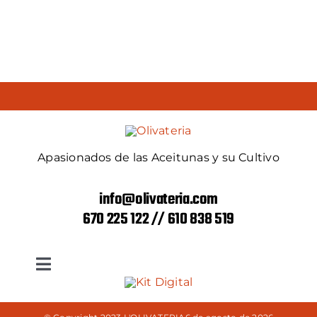
Apasionados de las Aceitunas y su Cultivo
info@olivateria.com
670 225 122 // 610 838 519
Toggle
Navigation
Política de devoluciones y reembolsos